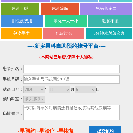
尿道下裂
尿道流脓
龟头长东西
割包皮费用
睾丸一大一小
勃起不坚
包皮手术
包皮过长
3分钟就射怎么办
----新乡男科自助预约挂号平台----
(本网站已加密,保障个人隐私)
患者姓名：
手机号码：
就诊日期：
年
月
日
预约科室：
病情描述：
·早预约 ·早治疗 ·早恢复