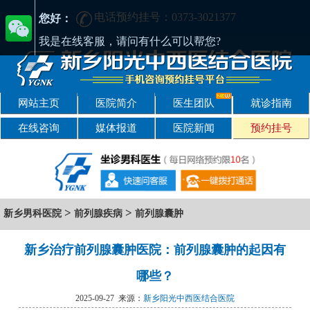
电话预约挂号：0373-3021377
[正规] 新乡阳光男科医院-精于男科-专注男性健康
您好：
我是在线客服，请问有什么可以帮您?
网站主页
医院简介
医生团队
就诊指南
在线咨询
媒体报道
医院新闻
预约挂号
>
>
新乡男科医院
前列腺疾病
前列腺囊肿
新乡治疗前列腺囊肿医院：前列腺囊肿的起因有
哪些？
2025-09-27 来源：
新乡阳光中西医结合医院