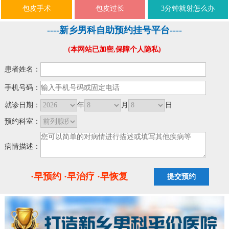
包皮手术
包皮过长
3分钟就射怎么办
----新乡男科自助预约挂号平台----
(本网站已加密,保障个人隐私)
患者姓名：
手机号码：
就诊日期：
年
月
日
预约科室：
病情描述：
·早预约 ·早治疗 ·早恢复