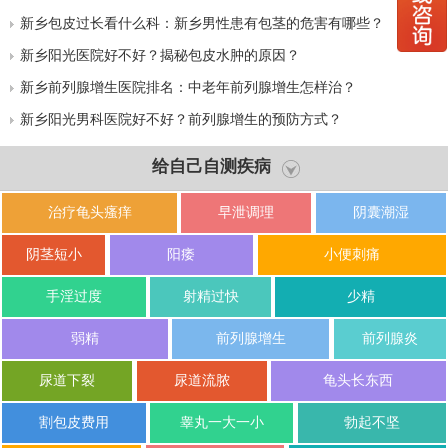
新乡包皮过长看什么科：新乡男性患有包茎的危害有哪些？
新乡阳光医院好不好？揭秘包皮水肿的原因？
新乡前列腺增生医院排名：中老年前列腺增生怎样治？
新乡阳光男科医院好不好？前列腺增生的预防方式？
给自己自测疾病
治疗龟头瘙痒
早泄调理
阴囊潮湿
阴茎短小
阳痿
小便刺痛
手淫过度
射精过快
少精
弱精
前列腺增生
前列腺炎
尿道下裂
尿道流脓
龟头长东西
割包皮费用
睾丸一大一小
勃起不坚