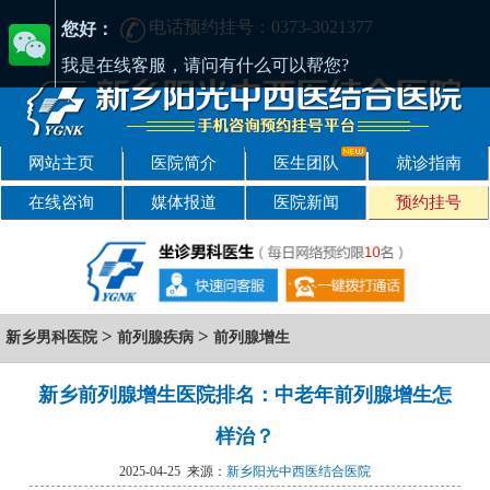
电话预约挂号：0373-3021377
[正规] 新乡阳光男科医院-精于男科-专注男性健康
您好：
我是在线客服，请问有什么可以帮您?
网站主页
医院简介
医生团队
就诊指南
在线咨询
媒体报道
医院新闻
预约挂号
>
>
新乡男科医院
前列腺疾病
前列腺增生
新乡前列腺增生医院排名：中老年前列腺增生怎
样治？
2025-04-25 来源：
新乡阳光中西医结合医院