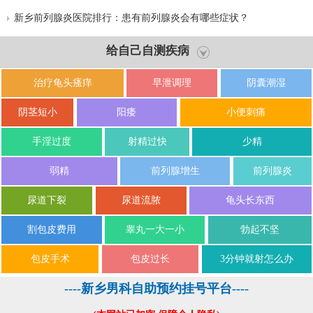
新乡前列腺炎医院排行：患有前列腺炎会有哪些症状？
给自己自测疾病
治疗龟头瘙痒
早泄调理
阴囊潮湿
阴茎短小
阳痿
小便刺痛
手淫过度
射精过快
少精
弱精
前列腺增生
前列腺炎
尿道下裂
尿道流脓
龟头长东西
割包皮费用
睾丸一大一小
勃起不坚
包皮手术
包皮过长
3分钟就射怎么办
----新乡男科自助预约挂号平台----