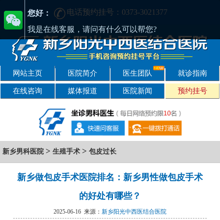
电话预约挂号：0373-3021377
[正规] 新乡阳光男科医院-精于男科-专注男性健康
您好：
我是在线客服，请问有什么可以帮您?
网站主页
医院简介
医生团队
就诊指南
在线咨询
媒体报道
医院新闻
预约挂号
>
>
新乡男科医院
生殖手术
包皮过长
新乡做包皮手术医院排名：新乡男性做包皮手术
的好处有哪些？
2025-06-16 来源：
新乡阳光中西医结合医院