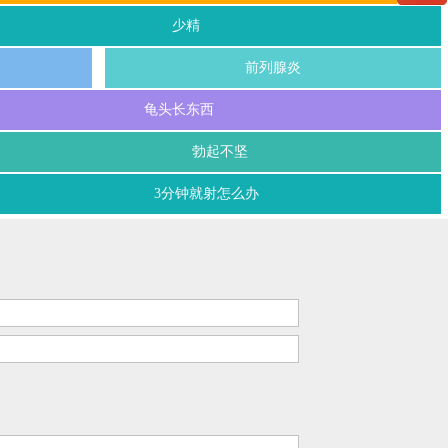
少精
前列腺炎
龟头长东西
勃起不坚
3分钟就射怎么办