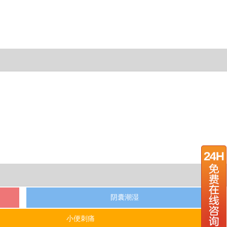
阴囊潮湿
小便刺痛