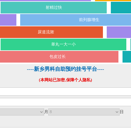
射精过快
前列腺增生
尿道流脓
睾丸一大一小
包皮过长
----新乡男科自助预约挂号平台----
(本网站已加密,保障个人隐私)
月
日