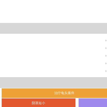
治疗龟头瘙痒
阴茎短小