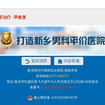
·早治疗 ·早恢复
返回顶部
问诊客服
新乡阳光中西医结合医院 版权所有
咨询热线:
0373-3021377
院址:新乡市红旗区新飞大道中与人民东路交叉口向南100米路东
备案号：
豫ICP备14023159号-2
豫公网安备 41070202000782号