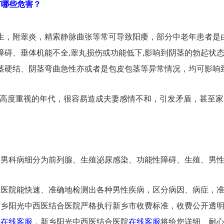
有哪些危害？
生，附睾炎，精索静脉曲张等常可导致阳痿，部分中老年患者是
障碍、垂体机能不全,睾丸损伤或功能低下,影响到阴茎的勃起状
茎硬结、阴茎弯曲急性亦或者是包皮包茎等异常情况，均可影响
被高度重视的年代，很容易造成夫妻感情不和，引发矛盾，甚至
将男科病细分为前列腺、生殖泌尿感染、功能性障碍、生殖、男
合医院能快速、准确地检测出各种男性疾病，区分病因、病症，
新乡阳光中西医结合医院严格执行新乡市收费标准，收费公开透
击
在线客服
，新乡阳光中西医结合医院
在线客服
将给您详细、耐